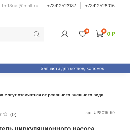
tm18rus@mail.ru
+73412523137
+73412528016
0
0
0 ₽
Запчасти для котлов, колонок
 могут отличаться от реального внешнего вида.
арт.
UPSO15-50
(0)
тель циркуляционного насоса