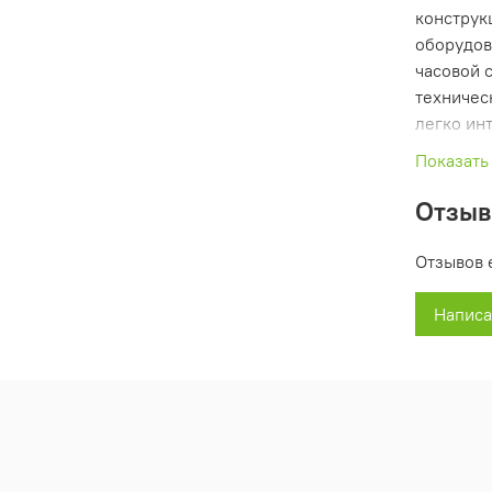
конструк
оборудов
часовой 
техничес
легко ин
Показать
Идеально
для бесп
Отзы
Максимал
Количест
Отзывов 
Полность
Написа
типов с 
Устанавл
- Beretta:
- Herman
- Immerg
- Ariston;