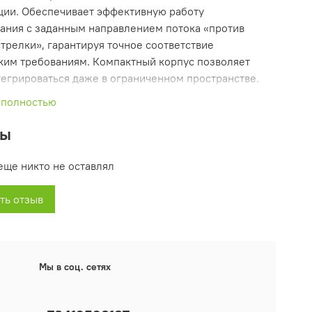
ции. Обеспечивает эффективную работу
ания с заданным направлением потока «против
стрелки», гарантируя точное соответствие
ким требованиям. Компактный корпус позволяет
тегрироваться даже в ограниченном пространстве.
 полностью
 сочетается с моделями аналогичного назначения
еребойного обогрева помещений.
вы
ьная мощность — 75 Ватт
во скоростей — 3
еще никто не оставлял
ю взаимозаменяем с насосами Grundfos разных
ть отзыв
крыльчаткой 30мм.
ивается на следующие марки котлов:
Мы в соц. сетях
n;
as;