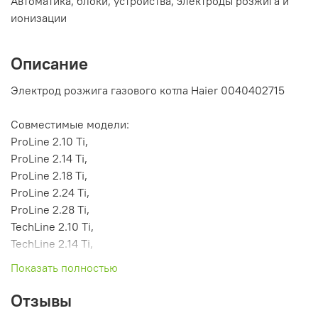
Автоматика, блоки, устройства, электроды розжига и
ионизации
Описание
Электрод розжига газового котла Haier 0040402715
Совместимые модели:
ProLine 2.10 Ti,
ProLine 2.14 Ti,
ProLine 2.18 Ti,
ProLine 2.24 Ti,
ProLine 2.28 Ti,
TechLine 2.10 Ti,
TechLine 2.14 Ti,
TechLine 2.18 Ti,
Показать полностью
TechLine 2.24 Ti,
ProLine 2.10 Ti
Отзывы