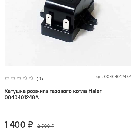
арт.
0040401248A
(0)
Катушка розжига газового котла Haier
0040401248A
1 400 ₽
2 500 ₽