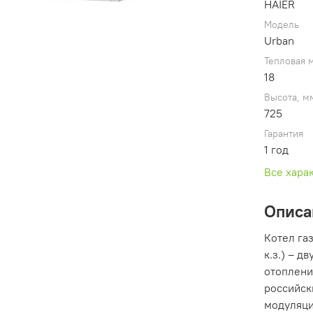
HAIER
Модель
Urban
Тепловая 
18
Высота, м
725
Гарантия
1 год
Все хара
Описа
Котел газ
к.з.) – 
отоплени
российск
модуляци