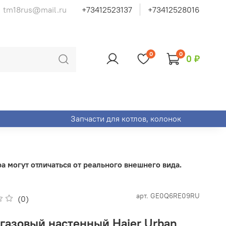
tm18rus@mail.ru
+73412523137
+73412528016
0
0
0 ₽
Запчасти для котлов, колонок
 могут отличаться от реального внешнего вида.
арт.
GE0Q6RE09RU
(0)
 газовый настенный Haier Urban