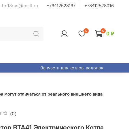
tm18rus@mail.ru
+73412523137
+73412528016
0
0
0 ₽
Запчасти для котлов, колонок
 могут отличаться от реального внешнего вида.
(0)
тор BTA41 Электрического Котла