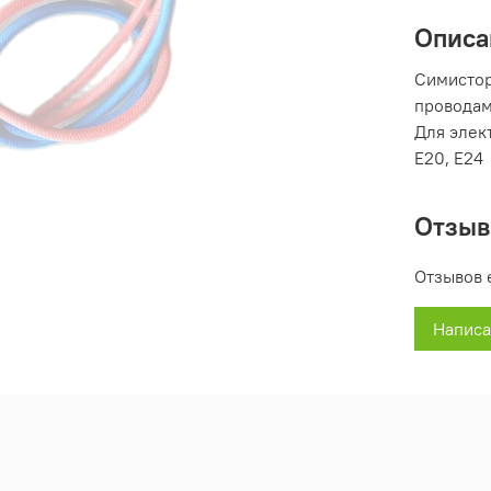
Описа
Симистор
проводам
Для элект
Е20, Е24
Отзы
Отзывов 
Написа