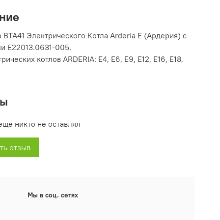
ние
 BTA41 Электрического Котла Arderia E (Ардерия) с
и E22013.0631-005.
рических котлов ARDERIA: Е4, Е6, Е9, Е12, Е16, Е18,
вы
еще никто не оставлял
ть отзыв
Мы в соц. сетях